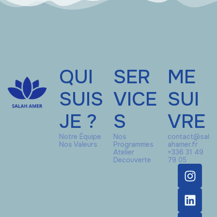
QUI
SER
ME
SUIS
VICE
SUI
JE ?
S
VRE
Notre Équipe
Nos
contact@sal
Nos Valeurs
Programmes
ahamer.fr
Atelier
+336 31 49
Decouverte
79 05