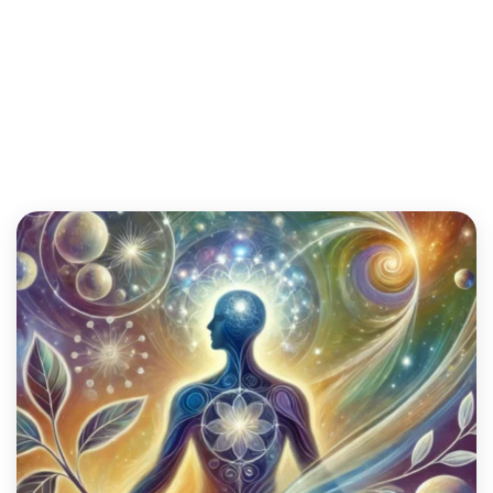
#EstimeDeSoi
Home
>
Service
>
#EstimeDeSoi