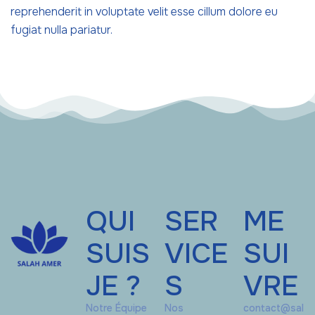
reprehenderit in voluptate velit esse cillum dolore eu
fugiat nulla pariatur.
QUI
SER
ME
SUIS
VICE
SUI
JE ?
S
VRE
Notre Équipe
Nos
contact@sal